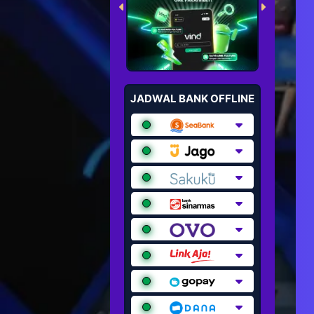
JADWAL BANK OFFLINE