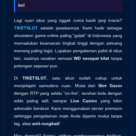
Ini!
Lagi nyari situs yang nggak cuma kasih janji manis?
TIKETSLOT
adalah jawabannya. Kami hadir sebagai
ekosistem game online paling "galak" di Indonesia yang
memadukan keamanan tingkat tinggi dengan peluang
menang paling logis. Lupakan pengalaman pahit di situs
lain, saatnya rasakan sensasi
WD secepat kilat
tanpa
potongan sepeser pun.
Di
TIKETSLOT
, satu akun sudah cukup untuk
menjelajahi samudera cuan. Mulai dari
Slot Gacor
dengan RTP yang selalu "on-fire", taruhan bola dengan
odds paling adil, sampai
Live Casino
yang bikin
adrenalin berdesir. Kami menggunakan server premium
sehingga pengalaman main Anda dijamin mulus tanpa
lag, alias
anti-rungkad
!
Mau deposit? Santai, pilihan pembayarannya bejibun.