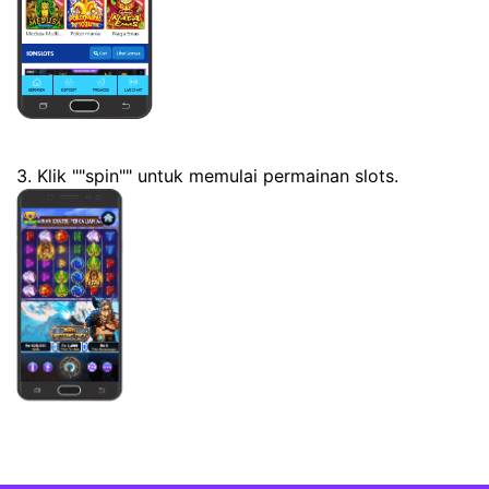
3. Klik ""spin"" untuk memulai permainan slots.