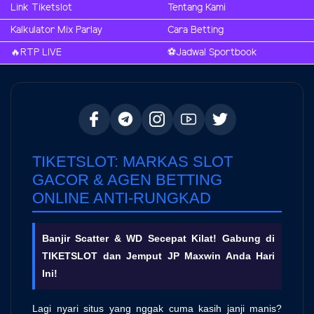
Link Tiketslot
Tentang Kami
Kalkulator Mix Parlay
Cara Betting
🔥RTP LIVE
⚽️Jadwal Sportbook
TIKETSLOT: MARKAS SLOT
GACOR & AGEN BETTING
ONLINE ANTI-RUNGKAD
Banjir Scatter & WD Secepat Kilat! Gabung di
TIKETSLOT dan Jemput JP Maxwin Anda Hari
Ini!
Lagi nyari situs yang nggak cuma kasih janji manis?